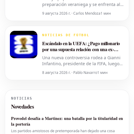
preparación veraniega y se enfrenta al
Athletic Bilbao en el Stade Vélodrome
9 августа 2026 г. · Carlos Mendoza
1 мин
este domingo. Descubre la hora y el
canal de televisión para seguir este
encuentro. El OM disputará un nuevo
partido amistoso este domingo. Tras su
NOTICIAS DE FÚTBOL
concentración en los Países
Escándalo en la UEFA: ¿Pago millonario
por una supuesta relación con una ex-
empleada?
Una nueva controversia rodea a Gianni
Infantino, presidente de la FIFA, luego
de que una investigación del diario The
8 августа 2026 г. · Pablo Navarro
1 мин
Telegraph sugiriera que la UEFA
desembolsó una suma considerable de
dinero a una empleada con la que el
actual mandamás del fútbol mundial
NOTICIAS
habría tenido una relación sentimental
Novedades
Provedel desafía a Martinez: una batalla por la titularidad en
la portería
Los partidos amistosos de pretemporada han dejado una cosa