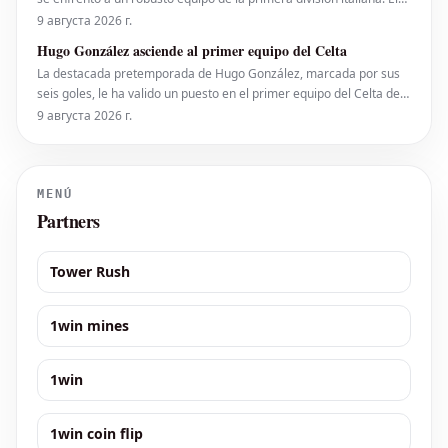
conjunto dirigido por Hidalgo consiguió una nueva victoria gracias
9 августа 2026 г.
a un gol de Kevin Sánchez en los instantes finales del encuentro.
Hugo González asciende al primer equipo del Celta
Los primero
La destacada pretemporada de Hugo González, marcada por sus
seis goles, le ha valido un puesto en el primer equipo del Celta de
Vigo. Debido a su edad, ya no puede compaginar su participación
9 августа 2026 г.
con el filial. Claudio Giráldez confirmó su integración: "Se incorpora
con nosotros con todas las d
MENÚ
Partners
Tower Rush
1win mines
1win
1win coin flip