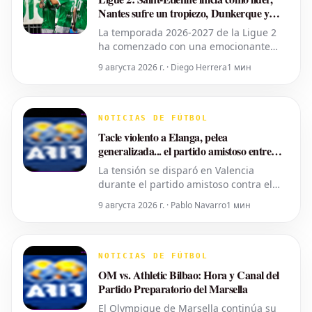
Nantes sufre un tropiezo, Dunkerque y
Rodez con buen arranque
La temporada 2026-2027 de la Ligue 2
ha comenzado con una emocionante
primera jornada. Saint-Étienne se
9 августа 2026 г. · Diego Herrera
1 мин
posiciona como el primer líder del
campeonato tras una contundente
victoria, mientras que el recién
descendido Nantes ha protagonizado la
NOTICIAS DE FÚTBOL
primera gran sorpresa al caer en casa.
Tacle violento a Elanga, pelea
Dunkerque y R
generalizada... el partido amistoso entre
Valencia y Newcastle se salió de control
La tensión se disparó en Valencia
durante el partido amistoso contra el
Newcastle. Poco antes del descanso,
9 августа 2026 г. · Pablo Navarro
1 мин
José Luis Gayà protagonizó una entrada
brutal sobre Anthony Elanga que resultó
en una fuerte confrontación entre
ambos equipos. Gayà fue expulsado por
NOTICIAS DE FÚTBOL
la acción, pero esto no ca
OM vs. Athletic Bilbao: Hora y Canal del
Partido Preparatorio del Marsella
El Olympique de Marsella continúa su