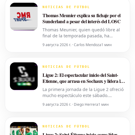
NOTICIAS DE FÚTBOL
Thomas Meunier explica su fichaje por el
Sunderland a pesar del interés del LOSC
Thomas Meunier, quien quedó libre al
final de la temporada pasada, ha
elegido el Sunderland y la Premier
9 августа 2026 г. · Carlos Mendoza
1 мин
League para continuar su carrera. En
declaraciones a RMC Sport, el
internacional belga de 34 años expuso
las razones de su decisión y por qué no
NOTICIAS DE FÚTBOL
renovó su contrato con el LOSC este
Ligue 2: El espectacular inicio del Saint-
verano.
Etienne, que arrasa en Sochaux y lidera la
clasificación
La primera jornada de la Ligue 2 ofreció
mucho espectáculo este sábado.
Especialmente en el duelo entre los
9 августа 2026 г. · Diego Herrera
1 мин
antiguos grandes Sochaux y Saint-
Etienne. En Bonal, los "Verdes" lograron
una amplia victoria por 3-0 para tomar
la cabeza de la clasificación. Un
NOTICIAS DE FÚTBOL
comienzo arrollador que da esperanza
Ligue 2: Saint-Étienne inicia como líder,