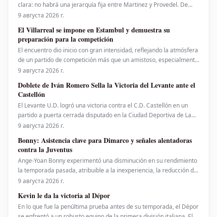
clara: no habrá una jerarquía fija entre Martinez y Provedel. De
hecho, podría tratarse de una auténtica carrera por la titularidad
9 августа 2026 г.
entre ambos porteros. Josep, bueno pero con algunas
El Villarreal se impone en Estambul y demuestra su
inseguridades; Provedel, con experiencia P
preparación para la competición
El encuentro dio inicio con gran intensidad, reflejando la atmósfera
de un partido de competición más que un amistoso, especialmente
en el vibrante escenario turco. El duelo se caracterizó por su ritmo
9 августа 2026 г.
y tensión, llegando en ocasiones a un punto elevado. Si el Villarreal
Doblete de Iván Romero Sella la Victoria del Levante ante el
buscaba una p
Castellón
El Levante U.D. logró una victoria contra el C.D. Castellón en un
partido a puerta cerrada disputado en la Ciudad Deportiva de La
Coma. El encuentro se resolvió gracias a un doblete de Iván
9 августа 2026 г.
Romero y un gol final de Nacho Pérez, que sentenció el marcador.
Bonny: Asistencia clave para Dimarco y señales alentadoras
El equipo dirigido por
contra la Juventus
Ange-Yoan Bonny experimentó una disminución en su rendimiento
la temporada pasada, atribuible a la inexperiencia, la reducción de
minutos o simplemente a una caída en su nivel de juego. Sin
9 августа 2026 г.
embargo, en el partido amistoso contra la Juventus, demostró ser
Kevin le da la victoria al Dépor
una pieza clave al participar e
En lo que fue la penúltima prueba antes de su temporada, el Dépor
se enfrentó a un robusto equipo de la primera división italiana. El