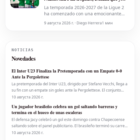
Rodez con buen arranque
La temporada 2026-2027 de la Ligue 2
ha comenzado con una emocionante
primera jornada. Saint-Étienne se
9 августа 2026 г. · Diego Herrera
1 мин
posiciona como el primer líder del
campeonato tras una contundente
victoria, mientras que el recién
descendido Nantes ha protagonizado la
NOTICIAS
primera gran sorpresa al caer en casa.
Novedades
Dunkerque y R
El Inter U23 Finaliza la Pretemporada con un Empate 0-0
Ante la Pergolettese
La pretemporada del Inter U23, dirigido por Stefano Vecchi, llega a
su fin con un empate sin goles ante la Pergolettese. El conjunto
nerazzurro tendrá su debut oficial el viernes 14 de agosto a las
10 августа 2026 г.
21:00 horas contra el Vado en un partido correspondiente a la
Un jugador brasileño celebra un gol saltando barreras y
Coppa Italia Serie C. Por otro
termina en el hueco de unas escaleras
El defensa Jacy celebró un gol este domingo contra Chapecoense
saltando sobre el panel publicitario. El brasileño terminó su carrera
cayendo en un hueco de escaleras, saliendo después lesionado
10 августа 2026 г.
mientras su gol era anulado. Una caída insólita. El capitán del