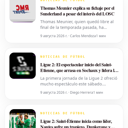
NOTICIAS DE FÚTBOL
centrocampista neerlandés sobre el
Thomas Meunier explica su fichaje por el
club ma
Sunderland a pesar del interés del LOSC
Thomas Meunier, quien quedó libre al
final de la temporada pasada, ha
elegido el Sunderland y la Premier
9 августа 2026 г. · Carlos Mendoza
1 мин
League para continuar su carrera. En
declaraciones a RMC Sport, el
internacional belga de 34 años expuso
las razones de su decisión y por qué no
NOTICIAS DE FÚTBOL
renovó su contrato con el LOSC este
Ligue 2: El espectacular inicio del Saint-
verano.
Etienne, que arrasa en Sochaux y lidera la
clasificación
La primera jornada de la Ligue 2 ofreció
mucho espectáculo este sábado.
Especialmente en el duelo entre los
9 августа 2026 г. · Diego Herrera
1 мин
antiguos grandes Sochaux y Saint-
Etienne. En Bonal, los "Verdes" lograron
una amplia victoria por 3-0 para tomar
la cabeza de la clasificación. Un
NOTICIAS DE FÚTBOL
comienzo arrollador que da esperanza
Ligue 2: Saint-Étienne inicia como líder,
Nantes sufre un tropiezo, Dunkerque y