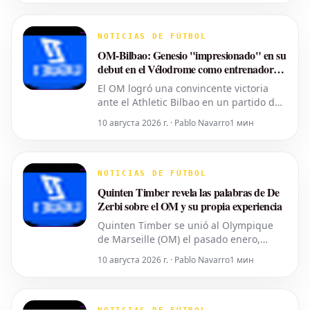
de escaleras, saliendo después
lesionado mientras su gol era anulado.
Una caída insólita. El capitán del
NOTICIAS DE FÚTBOL
Coritiba, Jacy, se
OM-Bilbao: Genesio "impresionado" en su
debut en el Vélodrome como entrenador
del Marsella
El OM logró una convincente victoria
ante el Athletic Bilbao en un partido de
preparación disputado este domingo en
10 августа 2026 г. · Pablo Navarro
1 мин
el Vélodrome (3-1). Fue la ocasión para
Bruno Genesio de debutar en casa como
nuevo entrenador del Marsella. Un
momento muy especial para el técnico
NOTICIAS DE FÚTBOL
de 59 años, con pasad
Quinten Timber revela las palabras de De
Zerbi sobre el OM y su propia experiencia
Quinten Timber se unió al Olympique
de Marseille (OM) el pasado enero,
procedente del Feyenoord, impulsado
10 августа 2026 г. · Pablo Navarro
1 мин
por Roberto De Zerbi, quien dejó su
cargo de entrenador apenas unos días
después. Antes de partir, el técnico
italiano se aseguró de informar al