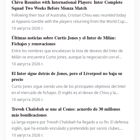
Chivu Reunites with International Players: Inter Complete
Coritiba, Jacy, se
Squad Two Weeks Before Monza Match
Following their tour of Australia, Cristian Chivu was reunited today
at Appiano Gentile with the players returning from the World Cup.
Lautaro Martinez, Marcus Thuram, and new signing John Stones
10 августа 2026 г.
have rejoined the group. This is welcome news for the Romanian
Últimas noticias sobre Curtis Jones y el Inter de Milán:
coach, who can now begin serious wor
Fichajes y renovaciones
Entre los nombres que encabezan la lista de deseos del Inter de
Milán se encuentra Curtis Jones, aunque la negociación con el
Liverpool sigue siendo muy complicada. Los 'Reds' continúan
10 августа 2026 г.
pidiendo 40 millones de euros, y aún existe una distancia
El Inter sigue detrás de Jones, pero el Liverpool no baja su
considerable entre ambos clubes. La posibl
precio
Curtis Jones sigue siendo uno de los principales objetivos del Inter
en el mercado de fichajes. El inglés es el deseo de Chivu y la
directiva nerazzurra desde el invierno pasado, cuando el Inter hizo
10 августа 2026 г.
todo lo posible por traerlo a Italia. A pesar de que su contrato
Trevoh Chalobah se une al Como: acuerdo de 30 millones
expira en un año, el Liverpool
más bonificaciones
La larga espera por Trevoh Chalobah ha llegado a su fin. El defensa
inglés, que ha estado vinculado y pretendido por varios clubes,
incluido el Inter durante semanas, es ahora oficialmente jugador
10 августа 2026 г.