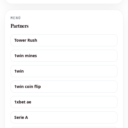
del Como. Los "Lariani" han asegurado al jugador de los "Blues"
por 30 millones de euros,
MENÚ
Partners
Tower Rush
1win mines
1win
1win coin flip
1xbet ae
Serie A