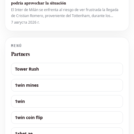
podría aprovechar la situación
El Inter de Milán se enfrenta al riesgo de ver frustrada la llegada
de Cristian Romero, proveniente del Tottenham, durante los
próximos días del mercado de fichajes. Reescritura y Traducción al
7 августа 2026 г.
Español: La contratación de Cristian Romero por parte del Inter de
Milán podría complicars
MENÚ
Partners
Tower Rush
1win mines
1win
1win coin flip
1xbet ae