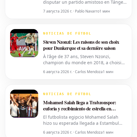
disputar un partido amistoso en Tánger,
Marruecos, el próximo 15 de agosto
7 августа 2026 г. · Pablo Navarro
1 мин
contra un rival aún por confirmar, ha
decidido cancelar este encuentro. La
decisión se toma como consecuencia de
la actual crisis migratoria y los trágicos
NOTICIAS DE FÚTBOL
sucesos ocurridos en Ceuta.
Steven Nzonzi: Les raisons de son choix
pour Dunkerque et sa dernière saison
À l'âge de 37 ans, Steven Nzonzi,
champion du monde en 2018, a choisi
de revenir en France pour jouer en
6 августа 2026 г. · Carlos Mendoza
1 мин
deuxième division avec l'USL
Dunkerque. Interviewé par RMC ce
mercredi, le milieu de terrain a exprimé
de grandes ambitions pour ce qui
NOTICIAS DE FÚTBOL
s'annonce potentiellement comme sa
Mohamed Salah llega a Trabzonspor:
dernière saison en tant
euforia y recibimiento de estrella en
Turquía
El futbolista egipcio Mohamed Salah
hizo su esperada llegada a Estambul
este miércoles al mediodía, con el
6 августа 2026 г. · Carlos Mendoza
1 мин
propósito de someterse a los exámenes