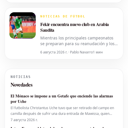
médicos requeridos para su
incorporación a su nuevo equipo, el
Trabzonspor. Como auténtica estrella,
NOTICIAS DE FÚTBOL
Salah fue recibido con gran entusiasmo
Fekir encuentra nuevo club en Arabia
por
Saudita
Mientras los principales campeonatos
se preparan para su reanudación y los
clubes intensifican sus esfuerzos para
6 августа 2026 г. · Pablo Navarro
1 мин
reforzarse durante el mercado de
fichajes de verano, se ha confirmado un
movimiento significativo. El jugador
Nabil Fekir ha encontrado su próximo
NOTICIAS
destino profesional en Arabia Sau
Novedades
El Mónaco se impone a un Getafe que enciende las alarmas
por Uche
El futbolista Christantus Uche tuvo que ser retirado del campo en
camilla después de sufrir una dura entrada de Mawissa, quien
posteriormente fue expulsado del partido. Existe preocupación por
7 августа 2026 г.
la posibilidad de que el jugador nigeriano sufra una lesión de