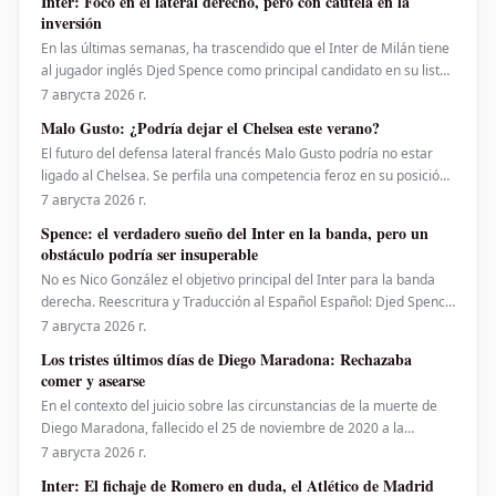
Inter: Foco en el lateral derecho, pero con cautela en la
rodilla de gravedad.
inversión
En las últimas semanas, ha trascendido que el Inter de Milán tiene
al jugador inglés Djed Spence como principal candidato en su lista
de deseos para suplir la vacante dejada por Denzel Dumfries,
7 августа 2026 г.
quien ha sido transferido al Real Madrid. La directiva del club tiene
Malo Gusto: ¿Podría dejar el Chelsea este verano?
en mente al futbolista británi
El futuro del defensa lateral francés Malo Gusto podría no estar
ligado al Chelsea. Se perfila una competencia feroz en su posición,
y el club londinense podría abrirle la puerta de salida al exjugador
7 августа 2026 г.
del Lyon durante el mercado de fichajes de verano. Sin embargo, el
Spence: el verdadero sueño del Inter en la banda, pero un
precio de venta estableci
obstáculo podría ser insuperable
No es Nico González el objetivo principal del Inter para la banda
derecha. Reescritura y Traducción al Español Español: Djed Spence
se perfila como el verdadero anhelo del Inter para la banda
7 августа 2026 г.
derecha. Sin embargo, un impedimento significativo podría
Los tristes últimos días de Diego Maradona: Rechazaba
representar una barrera insalvable
comer y asearse
En el contexto del juicio sobre las circunstancias de la muerte de
Diego Maradona, fallecido el 25 de noviembre de 2020 a la
temprana edad de 60 años, Nicolas Taffarel ha compartido detalles
7 августа 2026 г.
sobre los sombríos últimos días de la leyenda del fútbol argentino.
Inter: El fichaje de Romero en duda, el Atlético de Madrid
Taffarel describió cómo el ícono del