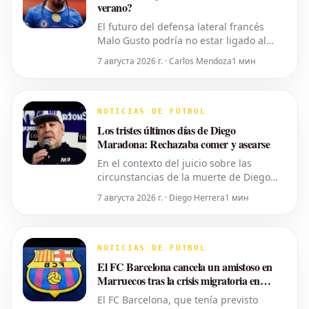
verano?
El futuro del defensa lateral francés
Malo Gusto podría no estar ligado al
Chelsea. Se perfila una competencia
7 августа 2026 г. · Carlos Mendoza
1 мин
feroz en su posición, y el club
londinense podría abrirle la puerta de
salida al exjugador del Lyon durante el
mercado de fichajes de verano. Sin
NOTICIAS DE FÚTBOL
embargo, el precio de venta estableci
Los tristes últimos días de Diego
Maradona: Rechazaba comer y asearse
En el contexto del juicio sobre las
circunstancias de la muerte de Diego
Maradona, fallecido el 25 de noviembre
7 августа 2026 г. · Diego Herrera
1 мин
de 2020 a la temprana edad de 60 años,
Nicolas Taffarel ha compartido detalles
sobre los sombríos últimos días de la
leyenda del fútbol argentino. Taffarel
NOTICIAS DE FÚTBOL
describió cómo el ícono del
El FC Barcelona cancela un amistoso en
Marruecos tras la crisis migratoria en
Ceuta
El FC Barcelona, que tenía previsto