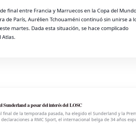
 de final entre Francia y Marruecos en la Copa del Mund
ra de París, Aurélien Tchouaméni continuó sin unirse a l
este martes. Dada esta situación, se hace complicado
 Atlas.
el Sunderland a pesar del interés del LOSC
 final de la temporada pasada, ha elegido el Sunderland y la Pre
 declaraciones a RMC Sport, el internacional belga de 34 años exp
renovó su contrato con el LOSC este verano.