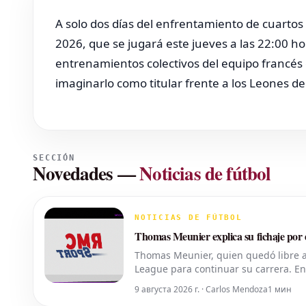
A solo dos días del enfrentamiento de cuartos
2026, que se jugará este jueves a las 22:00 ho
entrenamientos colectivos del equipo francés 
imaginarlo como titular frente a los Leones del
SECCIÓN
Novedades
—
Noticias de fútbol
NOTICIAS DE FÚTBOL
Thomas Meunier explica su fichaje por 
Thomas Meunier, quien quedó libre al
League para continuar su carrera. En
razones de su decisión y por qué no 
9 августа 2026 г. · Carlos Mendoza
1 мин