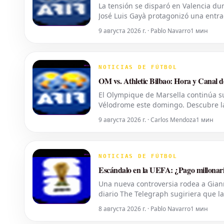
La tensión se disparó en Valencia du
José Luis Gayà protagonizó una entra
entre ambos equipos. Gayà fue expuls
9 августа 2026 г. · Pablo Navarro
1 мин
NOTICIAS DE FÚTBOL
OM vs. Athletic Bilbao: Hora y Canal d
El Olympique de Marsella continúa su
Vélodrome este domingo. Descubre la 
disputará un nuevo partido amistoso 
9 августа 2026 г. · Carlos Mendoza
1 мин
NOTICIAS DE FÚTBOL
Escándalo en la UEFA: ¿Pago millonari
Una nueva controversia rodea a Giann
diario The Telegraph sugiriera que
con la que el actual mandamás del fú
8 августа 2026 г. · Pablo Navarro
1 мин