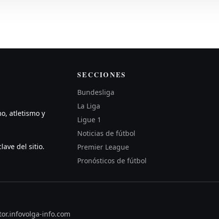
SECCIONES
Bundesliga
La Liga
mo, atletismo y
Ligue 1
Noticias de fútbol
lave del sitio.
Premier League
Pronósticos de fútbol
or.info
volga-info.com