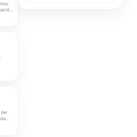
anso,
tación
e
 del
ada