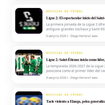
NOTICIAS DE FÚTBOL
Ligue 2: El espectacular inicio del Saint
La primera jornada de la Ligue 2 ofr
antiguos grandes Sochaux y Saint-Eti
tomar la cabeza de la clasificación.
9 августа 2026 г. · Diego Herrera
1 мин
NOTICIAS DE FÚTBOL
Ligue 2: Saint-Étienne inicia como líd
La temporada 2026-2027 de la Ligue 
posiciona como el primer líder del c
descendido Nantes ha protagonizado 
9 августа 2026 г. · Diego Herrera
1 мин
NOTICIAS DE FÚTBOL
Tacle violento a Elanga, pelea generaliza