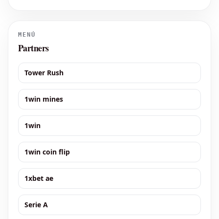
Milán era incorporar al zaguero, pero la operación no llegó a buen
puerto por una razón específ
MENÚ
Partners
Tower Rush
1win mines
1win
1win coin flip
1xbet ae
Serie A