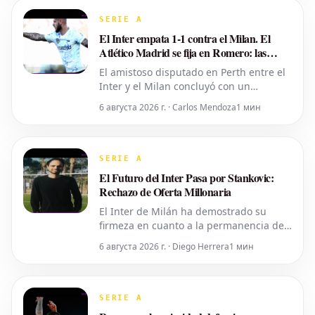
de Milán era incorporar al zaguero, pero
la operación no llegó a buen puerto por
SERIE A
una razón específ
El Inter empata 1-1 contra el Milan. El
Atlético Madrid se fija en Romero: las
noticias destacadas del 5 de agosto
El amistoso disputado en Perth entre el
Inter y el Milan concluyó con un
resultado de 1-1.
6 августа 2026 г. · Carlos Mendoza
1 мин
SERIE A
El Futuro del Inter Pasa por Stankovic:
Rechazo de Oferta Millonaria
El Inter de Milán ha demostrado su
firmeza en cuanto a la permanencia de
Aleksandar Stankovic en sus filas. El club
6 августа 2026 г. · Diego Herrera
1 мин
ha declinado una oferta considerable de
40 millones de euros proveniente del
Brentford, entidad que buscaba hacerse
con los servicios del joven talento. Esta
SERIE A
decisión subray