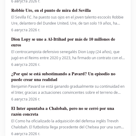
de 3-0. Este encuentro amistoso, de gran relevancia, sirvió como
6 августа 2026 г.
preparación clave ante el inminente inicio de la temporada de la
Robbie Ure, en el punto de mira del Sevilla
Serie C 2026-2027. El partido destaca la f
El Sevilla F.C. ha puesto sus ojos en el joven talento escocés Robbie
Ure, delantero del Dundee United. Ure, de tan solo 19 años, ha
destacado por su olfato goleador y su proyección en el club
6 августа 2026 г.
escocés, atrayendo el interés de varios equipos europeos, entre
Dion Lopy se une a Al-Ittihad por más de 10 millones de
ellos el conjunto hispalense. Según inf
euros
El centrocampista defensivo senegalés Dion Lopy (24 años), que
jugó en el Reims entre 2020 y 2023, ha firmado un contrato con el
Al-Ittihad de Arabia Saudí. La transferencia, procedente del
6 августа 2026 г.
Almería de la segunda división española, se estima en 13 millones
¿Por qué se está subestimando a Pavard? Un episodio no
de euros, sin contar las bonificaciones
puede crear una realidad
Benjamin Pavard se está ganando gradualmente su continuidad en
el Inter, gracias a actuaciones convincentes sobre el terreno de
juego y a demostraciones de un enfoque mental positivo en los
6 августа 2026 г.
entrenamientos diarios con el equipo.
El Inter apuntaba a Chalobah, pero no se cerró por una
razón concreta
El Como ha oficializado la adquisición del defensa inglés Trevoh
Chalobah. El futbolista llega procedente del Chelsea por una suma
total que ronda los 30 millones de euros. La intención del Inter de
6 августа 2026 г.