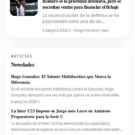
Romero es la prioridad defensiva, pero se
necesitan ventas para financiar el fichaje
La reconstrucción de la defensa se ha
posicionado como una de las
necesidades primordiales del Inter
5 августа 2026 г. · Diego Herrera
1 мин
desde el inicio del periodo de traspasos.
La dirección deportiva del club milanés
ha identificado en Cristian Romero al
candidato ideal para reforzar la zaga.
NOTICIAS
Sin embargo, la operación para tra
Novedades
Hugo González: El Talento Multifacético que Marca la
Diferencia
En el reciente encuentro futbolístico contra el Sassuolo, Hugo
González demostró una vez más por qué es un activo invaluable
para su equipo. Su desempeño en el campo fue excepcional, no
6 августа 2026 г.
solo por su habilidad individual, sino por la manera en que su
La Inter U23 Impone su Juego ante Lecco en Amistoso
presencia impactó positivamente en el juego c
Preparatorio para la Serie C
La escuadra de la Inter U23 ha demostrado su capacidad y
determinación al superar al Lecco con un contundente marcador