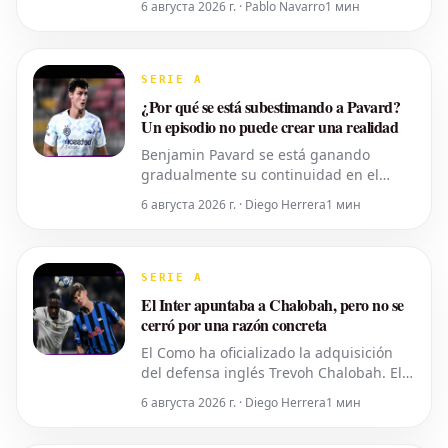
6 августа 2026 г. · Pablo Navarro
1 мин
un contundente marcador de 3-0. Este
encuentro amistoso, de gran relevancia,
sirvió como preparación clave ante el
inminente inicio de la temporada de la
SERIE A
Serie C 2026-2027. El partido destaca la f
¿Por qué se está subestimando a Pavard?
Un episodio no puede crear una realidad
Benjamin Pavard se está ganando
gradualmente su continuidad en el
Inter, gracias a actuaciones
6 августа 2026 г. · Diego Herrera
1 мин
convincentes sobre el terreno de juego y
a demostraciones de un enfoque mental
positivo en los entrenamientos diarios
con el equipo.
SERIE A
El Inter apuntaba a Chalobah, pero no se
cerró por una razón concreta
El Como ha oficializado la adquisición
del defensa inglés Trevoh Chalobah. El
futbolista llega procedente del Chelsea
6 августа 2026 г. · Diego Herrera
1 мин
por una suma total que ronda los 30
millones de euros. La intención del Inter