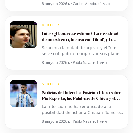
de Gianni Infantino al frente de la FIFA.
8 августа 2026 г. · Carlos Mendoza
1 мин
En una declaración oficial emitida a
través de X, la FMF subrayó la
importancia del fútbol como un valor
fundamental y destacó que su mejor
SERIE A
protección reside en el r
Inter: ¿Romero se esfuma? La necesidad
de un extremo, incluso con Diouf, y la
urgencia del mercado
Se acerca la mitad de agosto y el Inter
se ve obligado a reorganizar sus planes
para el mercado de fichajes. Romero
8 августа 2026 г. · Pablo Navarro
1 мин
parece cada vez más lejos y, con la
posible permanencia de Pavard (aunque
solo son indicios, ya que no han llegado
ofertas), la defensa estará cubierta en
SERIE A
términos numéricos. Sin emba
Noticias del Inter: La Posición Clara sobre
Pio Esposito, las Palabras de Chivu y el
Interés en Romero
La Inter aún no ha renunciado a la
posibilidad de fichar a Cristian Romero.
Según informes de La Gazzetta dello
8 августа 2026 г. · Pablo Navarro
1 мин
Sport, la vía para que el defensor
argentino llegara al club nerazzurro no