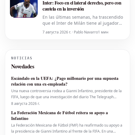
Inter: Foco en el lateral derecho, pero con
cautela en la inversión
En las últimas semanas, ha trascendido
que el Inter de Milán tiene al jugador
inglés Djed Spence como principal
7 августа 2026 г. · Pablo Navarro
1 мин
candidato en su lista de deseos para
suplir la vacante dejada por Denzel
Dumfries, quien ha sido transferido al
Real Madrid. La directiva del club tiene
NOTICIAS
en mente al futbolista británi
Novedades
Escándalo en la UEFA: ¿Pago millonario por una supuesta
relación con una ex-empleada?
Una nueva controversia rodea a Gianni Infantino, presidente de la
FIFA, luego de que una investigación del diario The Telegraph
sugiriera que la UEFA desembolsó una suma considerable de
8 августа 2026 г.
dinero a una empleada con la que el actual mandamás del fútbol
La Federación Mexicana de Fútbol reitera su apoyo a
mundial habría tenido una relación sentimental
Infantino
La Federación Mexicana de Fútbol (FMF) ha reafirmado su apoyo a
la presidencia de Gianni Infantino al frente de la FIFA. En una