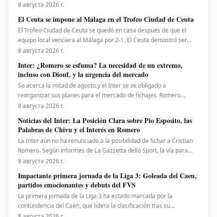
declaración oficial emitida a través de X, la FMF subrayó la
8 августа 2026 г.
importancia del fútbol como un valor fundamental y destacó que su
El Ceuta se impone al Málaga en el Trofeo Ciudad de Ceuta
mejor protección reside en el r
El Trofeo Ciudad de Ceuta se quedó en casa después de que el
equipo local venciera al Málaga por 2-1. El Ceuta demostró ser
superior durante gran parte del encuentro, teniendo incluso
8 августа 2026 г.
oportunidades para ampliar la ventaja, especialmente tras el
Inter: ¿Romero se esfuma? La necesidad de un extremo,
descanso. Haitam marcó el gol para el Málaga con
incluso con Diouf, y la urgencia del mercado
Se acerca la mitad de agosto y el Inter se ve obligado a
reorganizar sus planes para el mercado de fichajes. Romero
parece cada vez más lejos y, con la posible permanencia de Pavard
8 августа 2026 г.
(aunque solo son indicios, ya que no han llegado ofertas), la
Noticias del Inter: La Posición Clara sobre Pio Esposito, las
defensa estará cubierta en términos numéricos. Sin emba
Palabras de Chivu y el Interés en Romero
La Inter aún no ha renunciado a la posibilidad de fichar a Cristian
Romero. Según informes de La Gazzetta dello Sport, la vía para
que el defensor argentino llegara al club nerazzurro no se ha
8 августа 2026 г.
cerrado por completo. De hecho, una figura importante del equipo
Impactante primera jornada de la Liga 3: Goleada del Caen,
milanés habría intervenido personalmente p
partidos emocionantes y debuts del FVS
La primera jornada de la Liga 3 ha estado marcada por la
contundencia del Caen, que lidera la clasificación tras su
aplastante victoria contra el Valenciennes. El promuovido Thionville
8 августа 2026 г.