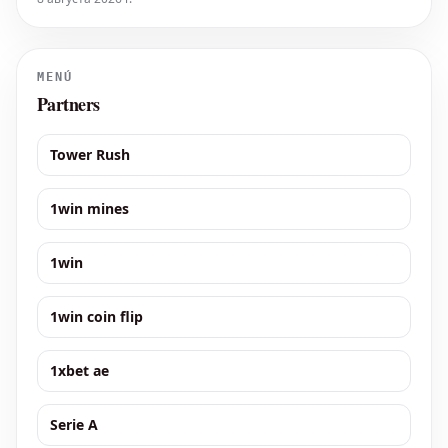
le sigue de cerca. En el otro extremo de la tabla, el Valenciennes se
encuentra en la última posición, justo p
MENÚ
Partners
Tower Rush
1win mines
1win
1win coin flip
1xbet ae
Serie A