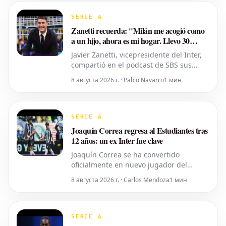
se ha cerrado por completo. De hecho,
una figura importante del equipo
SERIE A
milanés habría intervenido
Zanetti recuerda: "Milán me acogió como
personalmente p
a un hijo, ahora es mi hogar. Llevo 30
años..."
Javier Zanetti, vicepresidente del Inter,
compartió en el podcast de SBS sus
reflexiones sobre la relevancia de la gira
8 августа 2026 г. · Pablo Navarro
1 мин
del club nerazzurro por Australia, su
conexión personal con la ciudad de
Milán y el futuro. ¿Qué le genera estar
en Australia? "Llevo 30 años repres
SERIE A
Joaquín Correa regresa al Estudiantes tras
12 años: un ex Inter fue clave
Joaquín Correa se ha convertido
oficialmente en nuevo jugador del
Estudiantes. El argentino, que en la
8 августа 2026 г. · Carlos Mendoza
1 мин
Serie A también lució la camiseta del
Inter, regresa al club de su país natal
doce años después de su última etapa.
La figura decisiva para este giro ha sido
SERIE A
el papel desempeñado por la leyend