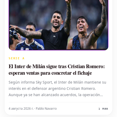
SERIE A
El Inter de Milán sigue tras Cristian Romero:
esperan ventas para concretar el fichaje
Según informa Sky Sport, el Inter de Milán mantiene su
interés en el defensor argentino Cristian Romero.
Aunque ya se han alcanzado acuerdos, la operación
para su fichaje solo podrá concretarse una vez que se
produzcan salidas de jugadores en la plantilla
4 августа 2026 г. · Pablo Navarro
1 МИН
nerazzurra.