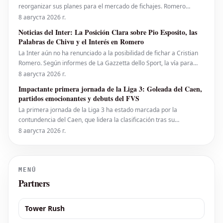
reorganizar sus planes para el mercado de fichajes. Romero
parece cada vez más lejos y, con la posible permanencia de Pavard
8 августа 2026 г.
(aunque solo son indicios, ya que no han llegado ofertas), la
Noticias del Inter: La Posición Clara sobre Pio Esposito, las
defensa estará cubierta en términos numéricos. Sin emba
Palabras de Chivu y el Interés en Romero
La Inter aún no ha renunciado a la posibilidad de fichar a Cristian
Romero. Según informes de La Gazzetta dello Sport, la vía para
que el defensor argentino llegara al club nerazzurro no se ha
8 августа 2026 г.
cerrado por completo. De hecho, una figura importante del equipo
Impactante primera jornada de la Liga 3: Goleada del Caen,
milanés habría intervenido personalmente p
partidos emocionantes y debuts del FVS
La primera jornada de la Liga 3 ha estado marcada por la
contundencia del Caen, que lidera la clasificación tras su
aplastante victoria contra el Valenciennes. El promuovido Thionville
8 августа 2026 г.
le sigue de cerca. En el otro extremo de la tabla, el Valenciennes se
encuentra en la última posición, justo p
MENÚ
Partners
Tower Rush