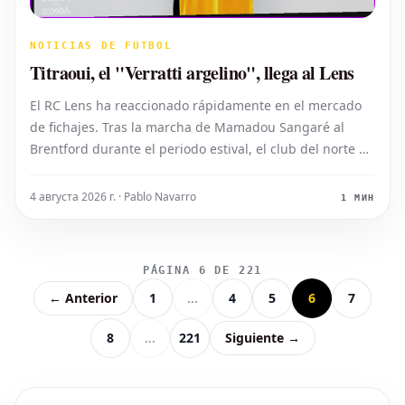
NOTICIAS DE FÚTBOL
Titraoui, el "Verratti argelino", llega al Lens
El RC Lens ha reaccionado rápidamente en el mercado
de fichajes. Tras la marcha de Mamadou Sangaré al
Brentford durante el periodo estival, el club del norte de
Francia ya ha encontrado a su sustituto. Yacine Titraoui
ha dejado el Charleroi para instalarse en Lens. Este
4 августа 2026 г. · Pablo Navarro
1 МИН
internacional argelino
PÁGINA 6 DE 221
← Anterior
1
...
4
5
6
7
8
...
221
Siguiente →