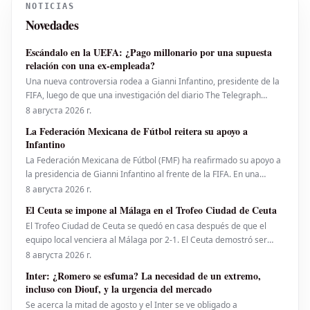
NOTICIAS
Novedades
Escándalo en la UEFA: ¿Pago millonario por una supuesta
relación con una ex-empleada?
Una nueva controversia rodea a Gianni Infantino, presidente de la
FIFA, luego de que una investigación del diario The Telegraph
sugiriera que la UEFA desembolsó una suma considerable de
8 августа 2026 г.
dinero a una empleada con la que el actual mandamás del fútbol
La Federación Mexicana de Fútbol reitera su apoyo a
mundial habría tenido una relación sentimental
Infantino
La Federación Mexicana de Fútbol (FMF) ha reafirmado su apoyo a
la presidencia de Gianni Infantino al frente de la FIFA. En una
declaración oficial emitida a través de X, la FMF subrayó la
8 августа 2026 г.
importancia del fútbol como un valor fundamental y destacó que su
El Ceuta se impone al Málaga en el Trofeo Ciudad de Ceuta
mejor protección reside en el r
El Trofeo Ciudad de Ceuta se quedó en casa después de que el
equipo local venciera al Málaga por 2-1. El Ceuta demostró ser
superior durante gran parte del encuentro, teniendo incluso
8 августа 2026 г.
oportunidades para ampliar la ventaja, especialmente tras el
Inter: ¿Romero se esfuma? La necesidad de un extremo,
descanso. Haitam marcó el gol para el Málaga con
incluso con Diouf, y la urgencia del mercado
Se acerca la mitad de agosto y el Inter se ve obligado a