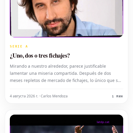
SERIE A
¿Uno, dos o tres fichajes?
Mirando a nuestro alrededor, parece justificable
lamentar una miseria compartida. Después de dos
meses repletos de mercado de fichajes, lo único que se
escucha es la falta de dinero y la ausencia de
inversiones. La incertidumbre se cierne sobre las
4 августа 2026 г. · Carlos Mendoza
1 МИН
posibles incorporaciones, dejando a los afici