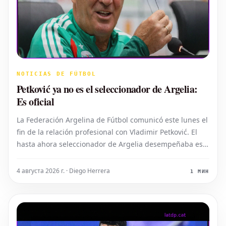
NOTICIAS DE FÚTBOL
Petković ya no es el seleccionador de Argelia:
Es oficial
La Federación Argelina de Fútbol comunicó este lunes el
fin de la relación profesional con Vladimir Petković. El
hasta ahora seleccionador de Argelia desempeñaba esta
función desde febrero de 2024. Bajo su dirección, los
Fennecs alcanzaron los cuartos de final de la Copa de
4 августа 2026 г. · Diego Herrera
1 МИН
África de Naciones (