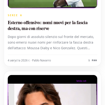
SERIE A
Esterno offensivo: nomi nuovi per la fascia
destra, ma con riserve
Dopo giorni di assoluto silenzio sul fronte del mercato,
sono emersi nuovi nomi per rinforzare la fascia destra
dell'attacco: Moussa Diaby e Nico Gonzalez. Questi
profili si discostano significativamente da quelli
precedentemente accostati alla squadra, come Palestra
4 августа 2026 г. · Pablo Navarro
1 МИН
o Khalaili. Rielabora