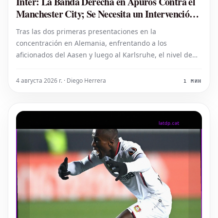
Inter: La Banda Derecha en Apuros Contra el
Manchester City; Se Necesita un Intervención
en el Mercado
Tras las dos primeras presentaciones en la
concentración en Alemania, enfrentando a los
aficionados del Aasen y luego al Karlsruhe, el nivel de
los partidos amistosos para el Inter ha aumentado
notablemente en el encuentro celebrado en Hong Kong
4 августа 2026 г. · Diego Herrera
1 МИН
contra el Manchester City. La banda derecha