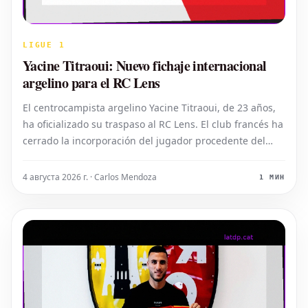
LIGUE 1
Yacine Titraoui: Nuevo fichaje internacional
argelino para el RC Lens
El centrocampista argelino Yacine Titraoui, de 23 años,
ha oficializado su traspaso al RC Lens. El club francés ha
cerrado la incorporación del jugador procedente del
Charleroi por una suma de 8 millones de euros.
Traducción al español: El centrocampista argelino Yacine
4 августа 2026 г. · Carlos Mendoza
1 МИН
Titraoui, de 2