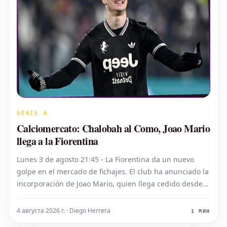
SERIE A
Calciomercato: Chalobah al Como, Joao Mario
llega a la Fiorentina
Lunes 3 de agosto 21:45 - La Fiorentina da un nuevo
golpe en el mercado de fichajes. El club ha anunciado la
incorporación de Joao Mario, quien llega cedido desde
la Juventus. La operación incluye una opción de compra
para el conjunto viola.
4 августа 2026 г. · Diego Herrera
1 МИН