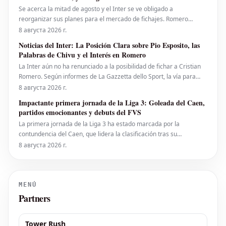
Se acerca la mitad de agosto y el Inter se ve obligado a
reorganizar sus planes para el mercado de fichajes. Romero
parece cada vez más lejos y, con la posible permanencia de Pavard
8 августа 2026 г.
(aunque solo son indicios, ya que no han llegado ofertas), la
Noticias del Inter: La Posición Clara sobre Pio Esposito, las
defensa estará cubierta en términos numéricos. Sin emba
Palabras de Chivu y el Interés en Romero
La Inter aún no ha renunciado a la posibilidad de fichar a Cristian
Romero. Según informes de La Gazzetta dello Sport, la vía para
que el defensor argentino llegara al club nerazzurro no se ha
8 августа 2026 г.
cerrado por completo. De hecho, una figura importante del equipo
Impactante primera jornada de la Liga 3: Goleada del Caen,
milanés habría intervenido personalmente p
partidos emocionantes y debuts del FVS
La primera jornada de la Liga 3 ha estado marcada por la
contundencia del Caen, que lidera la clasificación tras su
aplastante victoria contra el Valenciennes. El promuovido Thionville
8 августа 2026 г.
le sigue de cerca. En el otro extremo de la tabla, el Valenciennes se
encuentra en la última posición, justo p
MENÚ
Partners
Tower Rush