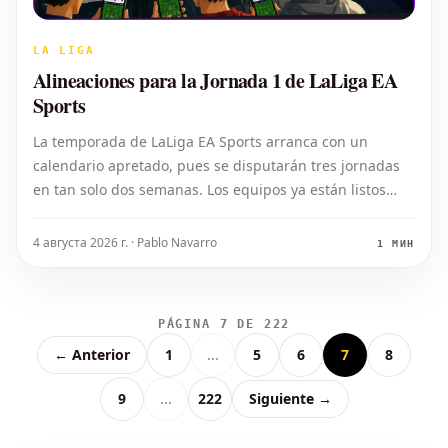
LA LIGA
Alineaciones para la Jornada 1 de LaLiga EA
Sports
La temporada de LaLiga EA Sports arranca con un
calendario apretado, pues se disputarán tres jornadas
en tan solo dos semanas. Los equipos ya están listos
para saltar al césped y demostrar su potencial en este
emocionante inicio de campeonato.
4 августа 2026 г. · Pablo Navarro
1 МИН
PÁGINA 7 DE 222
← Anterior
1
...
5
6
7
8
9
...
222
Siguiente →