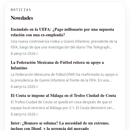
NOTICIAS
Novedades
Escándalo en la UEFA: ¿Pago millonario por una supuesta
relación con una ex-empleada?
Una nueva controversia rodea a Gianni Infantino, presidente de la
FIFA, luego de que una investigación del diario The Telegraph
sugiriera que la UEFA desembolsó una suma considerable de
8 августа 2026 г.
dinero a una empleada con la que el actual mandamás del fútbol
La Federación Mexicana de Fútbol reitera su apoyo a
mundial habría tenido una relación sentimental
Infantino
La Federación Mexicana de Fútbol (FMF) ha reafirmado su apoyo a
la presidencia de Gianni Infantino al frente de la FIFA. En una
declaración oficial emitida a través de X, la FMF subrayó la
8 августа 2026 г.
importancia del fútbol como un valor fundamental y destacó que su
El Ceuta se impone al Málaga en el Trofeo Ciudad de Ceuta
mejor protección reside en el r
El Trofeo Ciudad de Ceuta se quedó en casa después de que el
equipo local venciera al Málaga por 2-1. El Ceuta demostró ser
superior durante gran parte del encuentro, teniendo incluso
8 августа 2026 г.
oportunidades para ampliar la ventaja, especialmente tras el
Inter: ¿Romero se esfuma? La necesidad de un extremo,
descanso. Haitam marcó el gol para el Málaga con
incluso con Diouf, y la urgencia del mercado