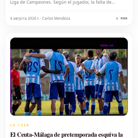
Liga de Campeones. Según el jugador, la falta de
consistencia a lo largo de la temporada ha sido un
factor determinante. Faye señaló que hubo momentos
4 августа 2026 г. · Carlos Mendoza
1 МИН
en los que el equipo mostró un
LA LIGA
El Ceuta-Málaga de pretemporada esquiva la