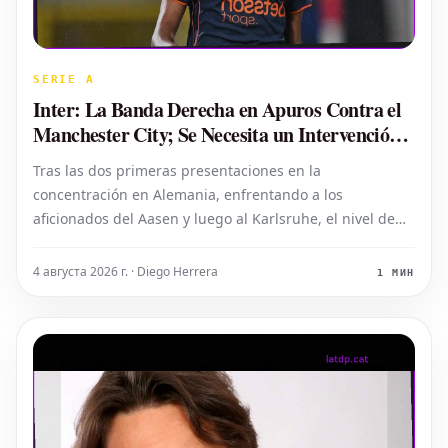
SERIE A
Inter: La Banda Derecha en Apuros Contra el
Manchester City; Se Necesita un Intervención
en el Mercado
Tras las dos primeras presentaciones en la
concentración en Alemania, enfrentando a los
aficionados del Aasen y luego al Karlsruhe, el nivel de
los partidos amistosos para el Inter ha aumentado
notablemente en el encuentro celebrado en Hong Kong
4 августа 2026 г. · Diego Herrera
1 МИН
contra el Manchester City. La banda derecha