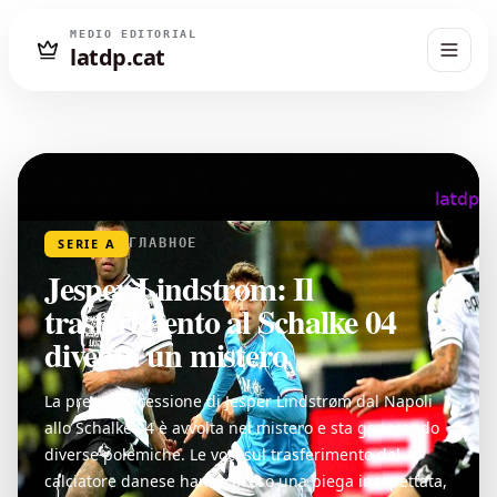
MEDIO EDITORIAL
latdp.cat
SERIE A
ГЛАВНОЕ
Jesper Lindstrøm: Il
trasferimento al Schalke 04
diventa un mistero
La presunta cessione di Jesper Lindstrøm dal Napoli
allo Schalke 04 è avvolta nel mistero e sta generando
diverse polemiche. Le voci sul trasferimento del
calciatore danese hanno preso una piega inaspettata,