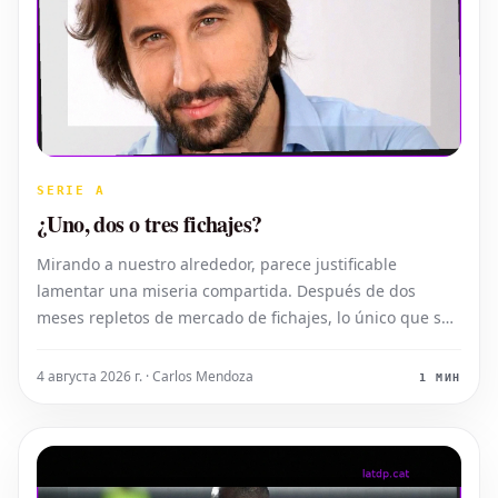
SERIE A
¿Uno, dos o tres fichajes?
Mirando a nuestro alrededor, parece justificable
lamentar una miseria compartida. Después de dos
meses repletos de mercado de fichajes, lo único que se
escucha es la falta de dinero y la ausencia de
inversiones. La incertidumbre se cierne sobre las
4 августа 2026 г. · Carlos Mendoza
1 МИН
posibles incorporaciones, dejando a los afici