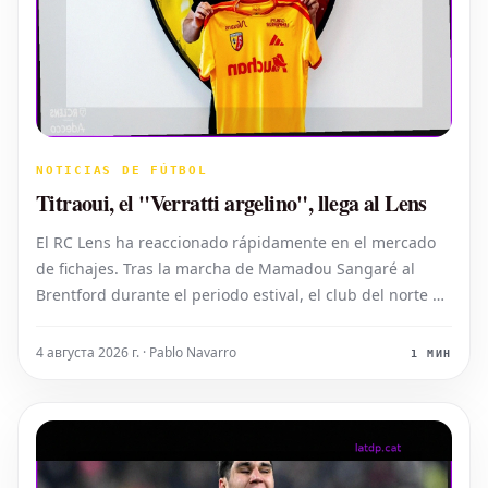
NOTICIAS DE FÚTBOL
Titraoui, el "Verratti argelino", llega al Lens
El RC Lens ha reaccionado rápidamente en el mercado
de fichajes. Tras la marcha de Mamadou Sangaré al
Brentford durante el periodo estival, el club del norte de
Francia ya ha encontrado a su sustituto. Yacine Titraoui
ha dejado el Charleroi para instalarse en Lens. Este
4 августа 2026 г. · Pablo Navarro
1 МИН
internacional argelino