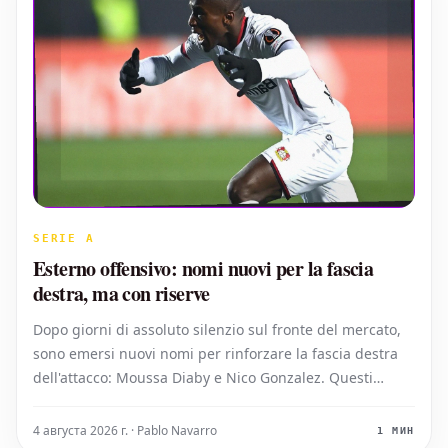
SERIE A
Esterno offensivo: nomi nuovi per la fascia
destra, ma con riserve
Dopo giorni di assoluto silenzio sul fronte del mercato,
sono emersi nuovi nomi per rinforzare la fascia destra
dell'attacco: Moussa Diaby e Nico Gonzalez. Questi
profili si discostano significativamente da quelli
precedentemente accostati alla squadra, come Palestra
4 августа 2026 г. · Pablo Navarro
1 МИН